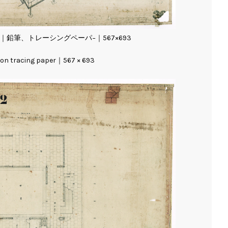
｜鉛筆、トレーシングペーパ−｜567×693
n tracing paper｜567 × 693