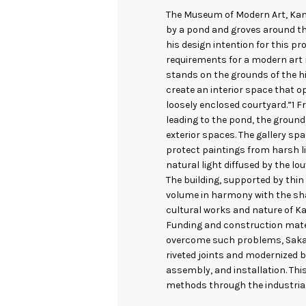
The Museum of Modern Art, Kam
by a pond and groves around t
his design intention for this pro
requirements for a modern ar
stands on the grounds of the h
create an interior space that o
loosely enclosed courtyard.”1 F
leading to the pond, the ground
exterior spaces. The gallery sp
protect paintings from harsh lig
natural light diffused by the lou
The building, supported by thin
volume in harmony with the sh
cultural works and nature of 
Funding and construction mater
overcome such problems, Sakaku
riveted joints and modernized 
assembly, and installation. Thi
methods through the industrial