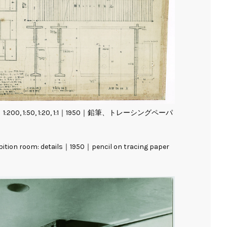
0, 1:50, 1:20, 1:1｜1950｜鉛筆、トレーシングペーパ
xhibition room: details｜1950｜pencil on tracing paper