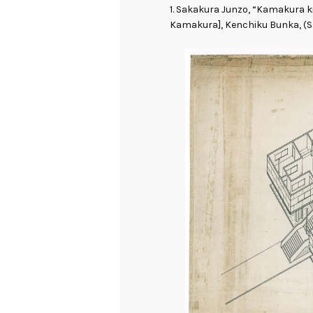
1. Sakakura Junzo, “Kamakura k
Kamakura], Kenchiku Bunka, (Sh