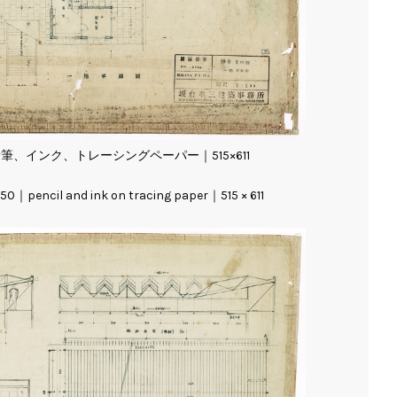
｜鉛筆、インク、トレーシングペーパー｜515×611
50｜pencil and ink on tracing paper｜515 × 611