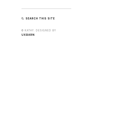
SEARCH THIS SITE
© KATHY. DESIGNED BY
UXBARN
.