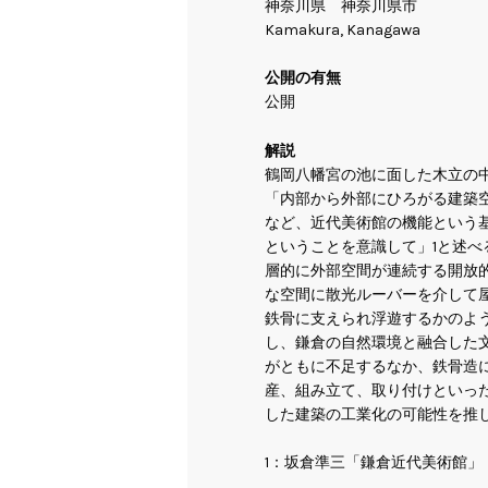
神奈川県 神奈川県市
Kamakura, Kanagawa
公開の有無
公開
解説
鶴岡八幡宮の池に面した木立の
「内部から外部にひろがる建築
など、近代美術館の機能という
ということを意識して」1と述
層的に外部空間が連続する開放
な空間に散光ルーバーを介して
鉄骨に支えられ浮遊するかのよ
し、鎌倉の自然環境と融合した
がともに不足するなか、鉄骨造
産、組み立て、取り付けといっ
した建築の工業化の可能性を推し
1：坂倉準三「鎌倉近代美術館」（『建