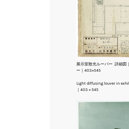
展示室散光ルーバー 詳細図｜1:20
ー｜403×545
Light diffusing louver in e
｜403 × 545