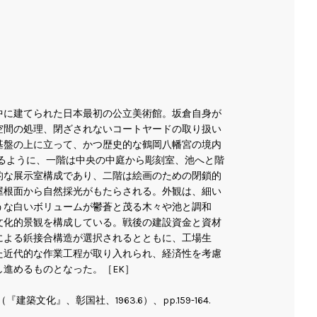
中に建てられた日本最初の公立美術館。坂倉自身が
空間の処理、閉ざされないコートヤードの取り扱い
基盤の上に立って、かつ歴史的な鶴岡八幡宮の境内
べるように、一階は中央の中庭から彫刻室、池へと階
的な展示室構成であり、二階は絵画のための閉鎖的
屋根面から自然採光がもたらされる。外観は、細い
うな白いボリュームが鬱蒼と茂る木々や池と調和
文化的景観を構成している。戦後の建設資金と資材
による鋲接合構造が選択されるとともに、工場生
た近代的な作業工程が取り入れられ、経済性を考慮
進めるものとなった。［EK］
築文化』、彰国社、1963.6）、pp.159-164.