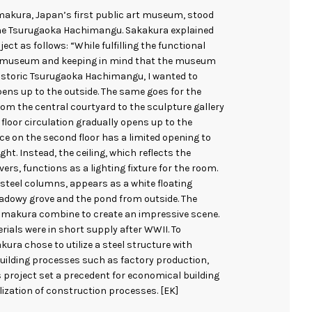
akura, Japan’s first public art museum, stood
he Tsurugaoka Hachimangu. Sakakura explained
ject as follows: “While fulfilling the functional
t museum and keeping in mind that the museum
istoric Tsurugaoka Hachimangu, I wanted to
pens up to the outside. The same goes for the
rom the central courtyard to the sculpture gallery
 floor circulation gradually opens up to the
ace on the second floor has a limited opening to
ht. Instead, the ceiling, which reflects the
vers, functions as a lighting fixture for the room.
 steel columns, appears as a white floating
adowy grove and the pond from outside. The
Kamakura combine to create an impressive scene.
ials were in short supply after WWII. To
ra chose to utilize a steel structure with
building processes such as factory production,
s project set a precedent for economical building
ization of construction processes. [EK]