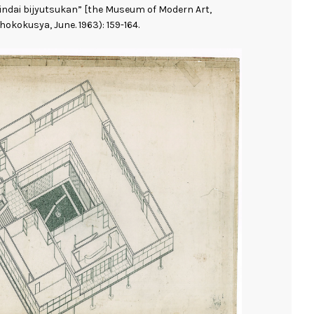
indai bijyutsukan” [the Museum of Modern Art,
okokusya, June. 1963): 159-164.