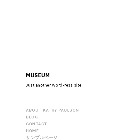
MUSEUM
Just another WordPress site
ABOUT KATHY PAULSON
BLOG
CONTACT
HOME
サンプルページ