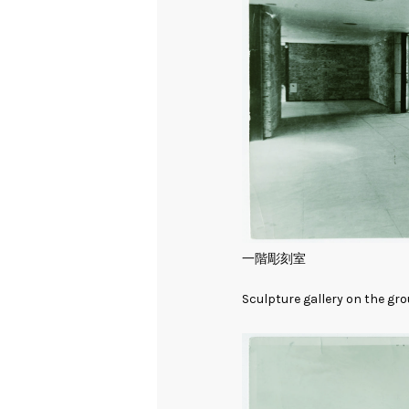
一階彫刻室
Sculpture gallery on the gro